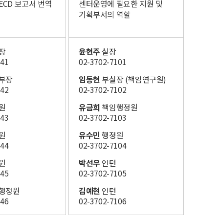
ECD 보고서 번역​
센터운영에​ 필요한 지원 및​
기획부서의 역할​
장
윤현주
실장
41​
02-3702-7101​
부장
임동현
부실장 (책임연구원)
42​
02-3702-7102​
원​
유금희 ​
책임행정원
43​
02-3702-7103​
원​
유수민 ​
행정원
144
02-3702-7104​
원​
박선우 ​
인턴
145
02-3702-7105​
행정원​
김예현 ​
인턴
146
02-3702-7106​