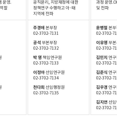
 운영.​
공직윤리, 지방재정에​ 대한
과정 운영.​O
역할​
정책연구 수행하고​ 아·태
및 전파​
지역에 전파​
주경애
본부장
윤병철
본부
02-3702-7131
02-3702-71
공석
부본부장
이유영
부본
02-3702-7132
02-3702-71
원
박 영
책임연구원
김민지
연구
02-3702-7133​
02-3702-71
이정아
선임연구원
김준식
연구
02-3702-7134​
02-3702-7
원
천다희 ​
선임행정원​
김우경
연구
02-3702-7135
02-3702-7
김지연
선임
02-3702-7