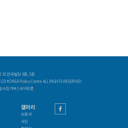
33 안국빌딩 9층, 5층
D KOREA Policy Centre ALL RIGHTS RESERVED.
일수집거부
|
사이트맵
갤러리
브로셔
사진