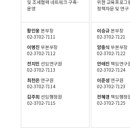
및 조세협력​ 네트워크 구축·
위한​ 교육프로그램
운영
정책자문 및 연구 
황인웅
본부장
이승규
본부장
02-3702-7111
02-3702-7121​
이명진
부본부장
양충식
부본부장
02-3702-7112​
02-3702-7122​
전지민
선임연구원​
안애진
책임연구
02-3702-7113​
02-3702-7124​
최천은
연구원​
이준성
연구원
02-3702-7114​
02-3702-7123
김주희
선임행정원​
전혜경 ​
책임행정
02-3702-7115
02-3702-7125​