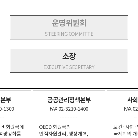
운영위원회​
STEERING COMMITTE​​
소장
EXECUTIVE SECRETARY​
본부​
공공관리정책본부​
사회
0-1300
FAX 02-3210-1400
FAX 0
D​ 비회원국에
OECD 회원국의​
보건·사회·
 역량강화를
인적자원관리, 행정개혁,​
국제회의 개최