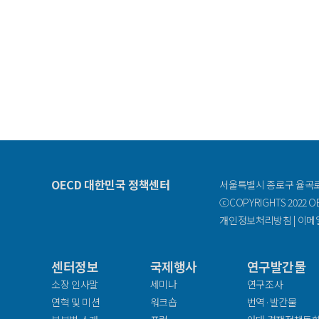
OECD 대한민국 정책센터
서울특별시 종로구 율곡로 
ⓒCOPYRIGHTS 2022 OEC
개인정보처리방침
|
이메
센터정보
국제행사
연구발간물
facebook
소장 인사말
세미나
연구조사
연혁 및 미션
워크숍
번역·발간물