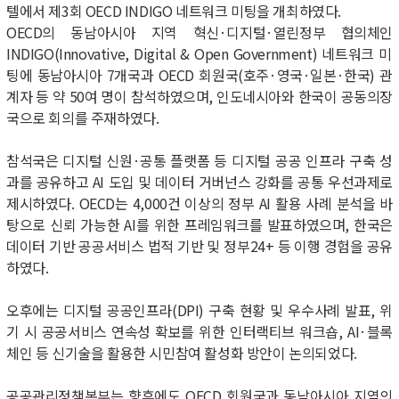
텔에서 제
3
회
OECD INDIGO
네트워크 미팅을 개최하였다
.
OECD
의 동남아시아 지역 혁신
·
디지털
·
열린정부 협의체인
INDIGO(Innovative, Digital & Open Government)
네트워크 미
팅에 동남아시아
7
개국과
OECD
회원국
(
호주
·
영국
·
일본
·
한국
)
관
계자 등 약
50
여 명이 참석하였으며
,
인도네시아와 한국이 공동의장
국으로 회의를 주재하였다
.
참석국은 디지털 신원
·
공통 플랫폼 등 디지털 공공 인프라 구축 성
과를 공유하고
AI
도입 및 데이터 거버넌스 강화를 공통 우선과제로
제시하였다
. OECD
는
4,000
건 이상의 정부
AI
활용 사례 분석을 바
탕으로 신뢰 가능한
AI
를 위한 프레임워크를 발표하였으며
,
한국은
데이터 기반 공공서비스 법적 기반 및 정부
24+
등 이행 경험을 공유
하였다
.
오후에는 디지털 공공인프라
(DPI)
구축 현황 및 우수사례 발표
,
위
기 시 공공서비스 연속성 확보를 위한 인터랙티브 워크숍
, AI·
블록
체인 등 신기술을 활용한 시민참여 활성화 방안이 논의되었다
.
공공관리정책본부는 향후에도
OECD
회원국과 동남아시아 지역의