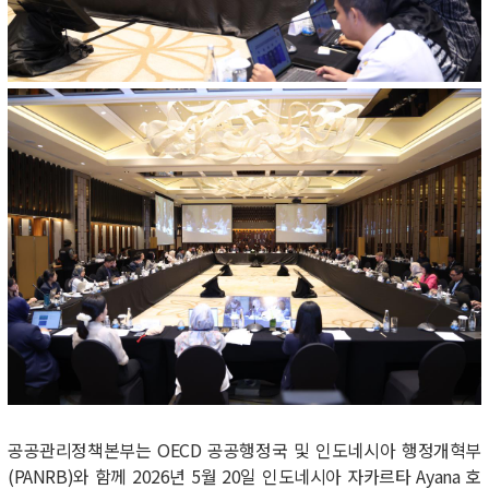
공공관리정책본부
는
OECD
공공행정국
및
인도네시아
행정개혁부
(PANRB)
와 함께
2026
년
5
월
20
일 인도네시아 자카르타
Ayana
호